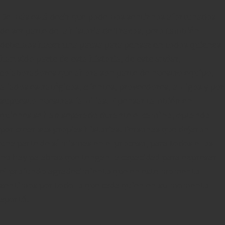
De más está decir que podemos sentirnos afortunados
de ser parte de la historia de Trazos, pero también
debemos hacer una pausa para pensar en todos quienes
han sido parte de esta historia, de este andar,
colaboradores que ahora son parte de nuestro equipo,
aliados estratégicos, clientes, proveedores, amigos y por
supuesto nuestras familias. Y pensar también en
quienes se han separado durante el camino, optando
por crear sus propias historias. Personas que dejaron
una parte de sí mismas en el proceso, para todos ellos
no hay palabras que tengan la capacidad para expresar
el profundo agradecimiento que en este momento
sentimos por todo lo que cada quien en su momento
aportó.