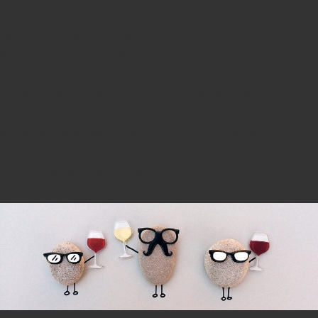
Este mes la agencia llega a diecinueve años de haber
sido constituida, comenzando un camino en el que, al
final de ese ciclo cerraremos las primeras dos décadas de
nuestra historia. Años que han tenido de todo,
momentos extraordinarios, circunstancias difíciles y
barreras que superar, metas que cumplir, expectativas
que hemos cumplido a cabalidad y otras tantas en las
que nos quedamos cortos.