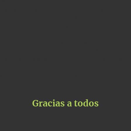
Queda, por supuesto, ver hacia adelante, el siguiente
paso es cerrar este ciclo que hoy inicia, cumplir y
alcanzar nuestras primeras dos décadas de historia y
reflexionar en lo que aún nos falta por vivir,
experimentar y compartir. Un camino práctico,
pragmático y por qué no, espiritual también. Inicia el
recorrido con mucho entusiasmo, con fe de que
logremos todos superar de la mejor forma posible los
momentos que actualmente estamos transitando como
sociedad, con la certeza de que esto sólo nos ayudará a
fortalecernos.
Gracias a todos
Desde lo más profundo de nuestro ser