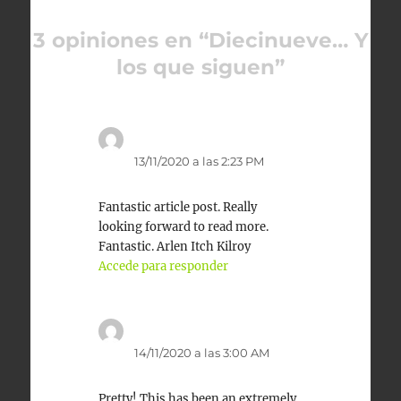
3 opiniones en “Diecinueve… Y
los que siguen”
sikis izle
dice:
13/11/2020 a las 2:23 PM
Fantastic article post. Really
looking forward to read more.
Fantastic. Arlen Itch Kilroy
Accede para responder
erotik
dice:
14/11/2020 a las 3:00 AM
Pretty! This has been an extremely