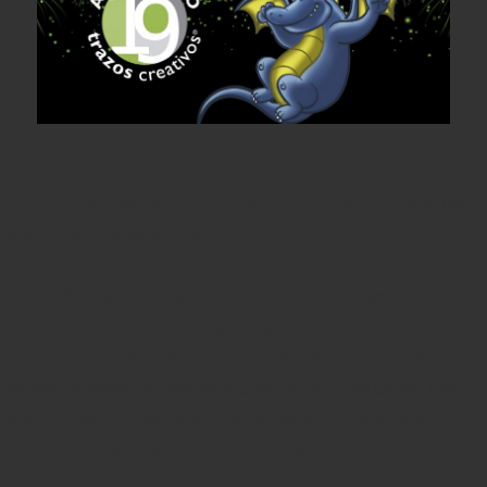
Un momento especial para escribir un artículo que lleva
mucho de introspección.
En una época como la actual en el que de alguna u otra
forma todos estamos pasando por momentos
complicados, personas, empresas, organizaciones o
países; celebrar la llegada a una meta no es usual, pero
tampoco deja de ser algo que suceda, en esta época
también se ha caracterizado por logros en muchos
ámbitos.