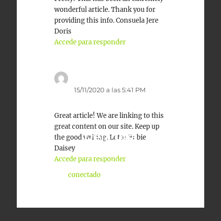
wonderful article. Thank you for
providing this info. Consuela Jere
Doris
Accede para responder
erotik
dice:
15/11/2020 a las 5:41 PM
Great article! We are linking to this
great content on our site. Keep up
Deja una
the good writing. Lotte Hobie
Daisey
respuesta
Accede para responder
Lo siento, debes estar
conectado
para publicar un
comentario.