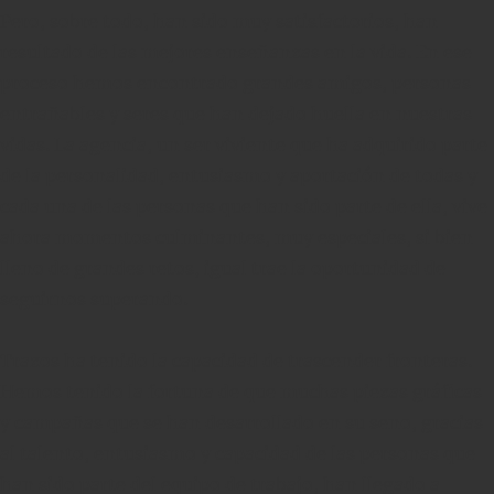
Pero, sobre todo, han sido muy satisfactorios, han
resultado de las mejores enseñanzas en la vida. En ese
proceso hemos encontrado grandes amigos, personas
entrañables y seres que han dejado huella en nuestras
vidas. La agencia, un ser viviente que ha adquirido parte
de la personalidad, entusiasmo y aportación de todas y
cada una de las personas que han sido parte de ella, vive
ahora momentos culminantes, muy especiales, si bien
lleno de grandes retos, igual trae la oportunidad de
seguirnos superando.
Trazos ha tenido la capacidad de trascender fronteras.
Hemos tenido la fortuna de que muchas piezas gráficas
y campañas que se han desarrollado en su seno, gracias
al talento, entusiasmo y capacidad de las personas que
han sido parte del equipo de trabajo, han llegado a